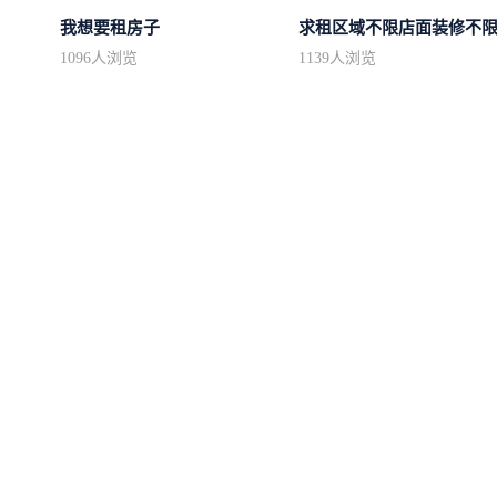
我想要租房子
求租区域不限店面装修不
1096
人浏览
1139
人浏览