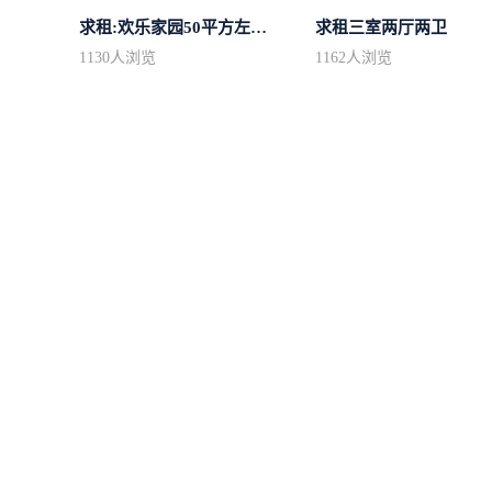
求租:欢乐家园50平方左右的单身公寓廉...
求租三室两厅两卫
1130
人浏览
1162
人浏览