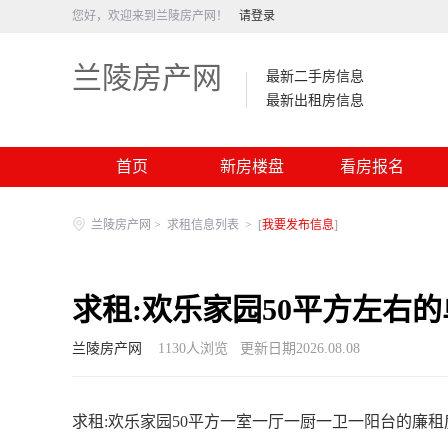
您好，欢迎来到兰陵房产网！
请登录
兰陵房产网
最新二手房信息
最新出租房信息
首页
新房楼盘
看房报名
兰陵房产网
>
求租信息列表
>
[
我要发布信息
]
求租:欢乐家园50平方左右
兰陵房产网
1130
人浏览
更新日期2026.08.08
求租:欢乐家园50平方一室一厅一厨一卫一阳台的廉租